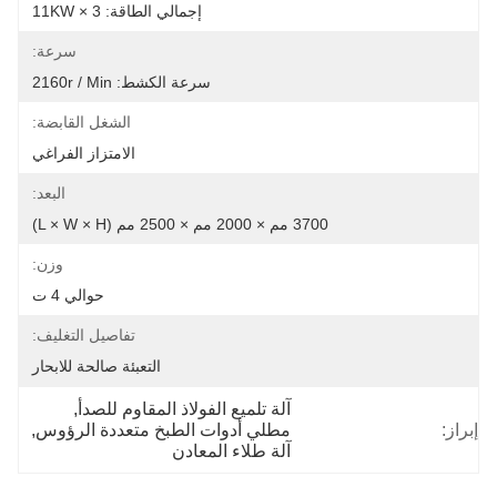
إجمالي الطاقة: 11KW × 3
سرعة:
سرعة الكشط: 2160r / Min
الشغل القابضة:
الامتزاز الفراغي
البعد:
3700 مم × 2000 مم × 2500 مم (L × W × H)
وزن:
حوالي 4 ت
تفاصيل التغليف:
التعبئة صالحة للابحار
آلة تلميع الفولاذ المقاوم للصدأ
, 
إبراز:
مطلي أدوات الطبخ متعددة الرؤوس
, 
آلة طلاء المعادن