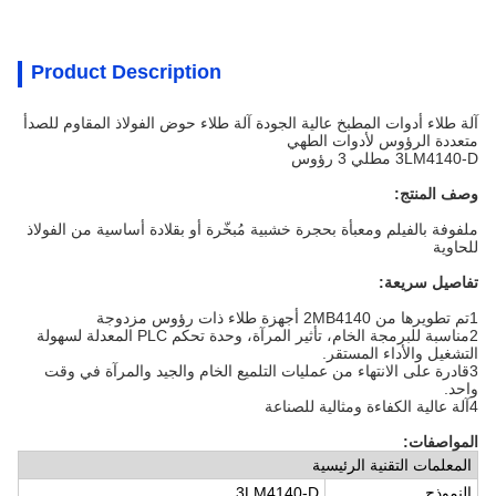
Product Description
آلة طلاء أدوات المطبخ عالية الجودة آلة طلاء حوض الفولاذ المقاوم للصدأ
متعددة الرؤوس لأدوات الطهي
3LM4140-D مطلي 3 رؤوس
وصف المنتج:
ملفوفة بالفيلم ومعبأة بحجرة خشبية مُبخّرة أو بقلادة أساسية من الفولاذ
للحاوية
تفاصيل سريعة:
1تم تطويرها من 2MB4140 أجهزة طلاء ذات رؤوس مزدوجة
2مناسبة للبرمجة الخام، تأثير المرآة، وحدة تحكم PLC المعدلة لسهولة
التشغيل والأداء المستقر.
3قادرة على الانتهاء من عمليات التلميع الخام والجيد والمرآة في وقت
واحد.
4آلة عالية الكفاءة ومثالية للصناعة
المواصفات:
المعلمات التقنية الرئيسية
النموذج
3LM4140-D