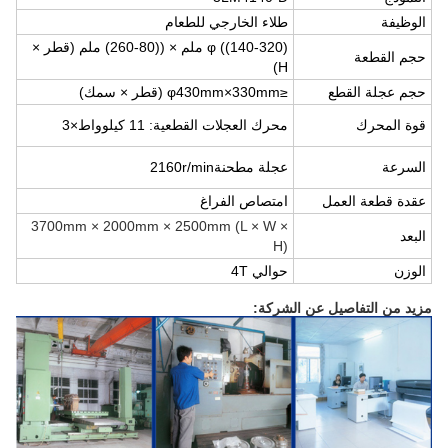
الوظيفة
طلاء الخارجي للطعام
φ ((140-320) ملم × ((80-260) ملم (قطر ×
حجم القطعة
H)
حجم عجلة القطع
≤
φ430mm×330mm (قطر × سمك)
قوة المحرك
محرك العجلات القطعية: 11 كيلوواط
×3
السرعة
عجلة مطحنة2160r/min
عقدة قطعة العمل
امتصاص الفراغ
3700mm × 2000mm × 2500mm (L × W ×
البعد
H)
الوزن
حوالي 4T
مزيد من التفاصيل عن الشركة: