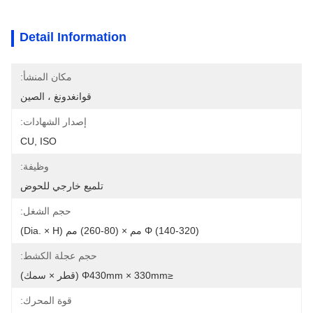
Detail Information
مكان المنشأ:
قوانغدونغ ، الصين
إصدار الشهادات:
CU, ISO
وظيفة:
تلميع خارجي للحوض
حجم الشغل:
Φ (140-320) مم × (80-260) مم (Dia. × H)
حجم عجلة الكشط:
≤φ430mm × 330mm (قطر × سمك)
قوة المحرك: