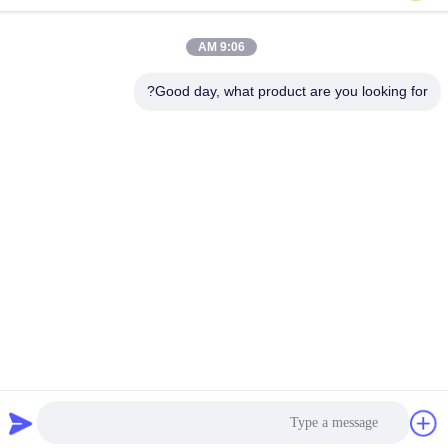
آلة تلميع تجهيزات المطابخ
آلة تلميع أواني الفولاذ
9:06 AM
بمحرك مؤازر لصنفرة قاع
المقاوم للصدأ الأوتوماتيكية
Good day, what product are you looking for?
وعاء الألمنيوم
لأدوات الطهي
احصل على افضل سعر
احصل على افضل سعر
30kw تجهيزات المطابخ آلة
آلة تلميع أوتوماتيكية 220
تلميع الرمل لتلميع وعاء
فولت لتلميع داخلي لأدوات