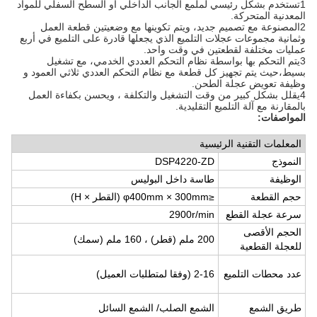
1تستخدم بشكل رئيسي لملمع الجانب الداخلي أو السطح السفلي للمواد
المعدنية المتحركة.
2المصنوعة مع تصميم جديد، ويتم تكوينها مع وضعيتين قطعة العمل
وثمانية مجموعات عجلات التلميع الذي يجعلها قادرة على التلميع في أربع
عمليات مختلفة لقطعتين في وقت واحد.
3يتم التحكم بها بواسطة نظام التحكم العددي الخدمي، مع تشغيل
بسيط،حيث يتم تجهيز كل قطعة مع نظام التحكم العددي ثلاثي العمود و
وظيفة تعويض عجلة الطحن.
4يقلل بشكل كبير من وقت التشغيل والتكلفة ، ويحسن بكفاءة العمل
بالمقارنة مع آلة التلميع التقليدية.
المواصفات:
المعلمات التقنية الرئيسية
النموذج
DSP4220-ZD
الوظيفة
طاسة داخل البوليس
حجم القطعة
≤φ400mm × 300mm (القطر × H)
سرعة عجلة القطع
2900r/min
الحجم الأقصى
200 ملم (قطر) ، 160 ملم (سمك)
للعجلة القطعية
عدد محطات التلميع
2-16 (وفقا لمتطلبات العميل)
طريق الشمع
الشمع الصلب/ الشمع السائل