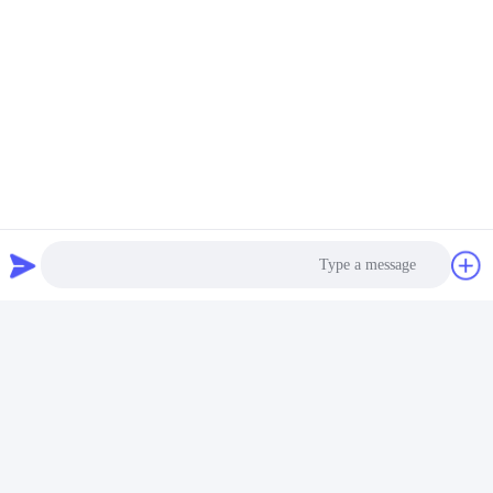
30kw تجهيزات المطابخ آلة
آلة تلميع أوتوماتيكية 220
تلميع الرمل لتلميع وعاء
فولت لتلميع داخلي لأدوات
معدني
الطهي
احصل على افضل سعر
احصل على افضل سعر
Photo
Video Call
Audio Call