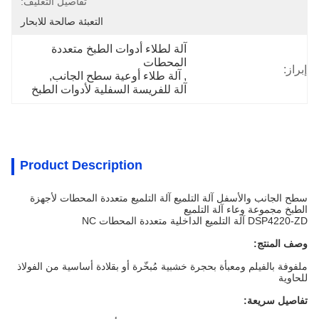
تفاصيل التغليف:
التعبئة صالحة للابحار
آلة لطلاء أدوات الطبخ متعددة 
المحطات
إبراز:
, 
آلة طلاء أوعية سطح الجانب
, 
آلة للفريسة السفلية لأدوات الطبخ
Product Description
سطح الجانب والأسفل آلة التلميع آلة التلميع متعددة المحطات لأجهزة
الطبخ مجموعة وعاء آلة التلميع
DSP4220-ZD آلة التلميع الداخلية متعددة المحطات NC
وصف المنتج:
ملفوفة بالفيلم ومعبأة بحجرة خشبية مُبخّرة أو بقلادة أساسية من الفولاذ
للحاوية
تفاصيل سريعة: