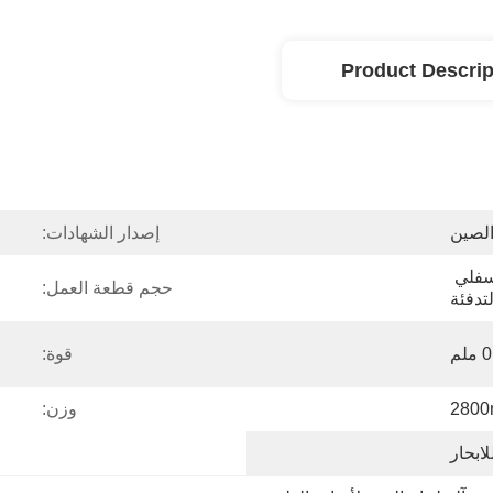
Product Descrip
الصين
إصدار الشهادات:
مركب ميتل وعاء الضغط السفلي 
حجم قطعة العمل:
تدفئة
لم
قوة:
2800
وزن:
لابحار