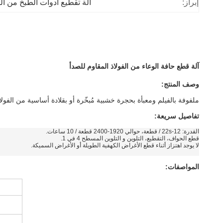
إبراز:
آلة تقطيع أدوات الطبخ من الف
آلة قطع حافة الوعاء من الفولاذ المقاوم للصدأ
وصف المنتج:
ملفوفة بالفيلم ومعبأة بحجرة خشبية مُبخّرة أو بقلادة أساسية من الفولا
تفاصيل سريعة:
القدرة: 12-22s / قطعة، حوالي 1920-2400 قطعة / 10 ساعات.
قطع الحواف، التقطيع، التلوين و التلوين المسطح 4 في 1.
لا يوجد اهتزاز أثناء قطع الأغراض الكهفية الطويلة أو الأغراض السميكة.
المواصفات: