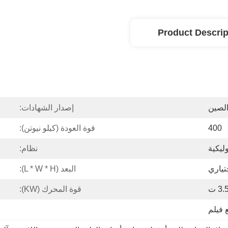
Product Descrip
الصين
إصدار الشهادات:
400
قوة العودة (كيلو نيوتن):
ليكية
نظام:
البعد (L * W * H):
3. ت
قوة المحرك (kW):
 فيلم