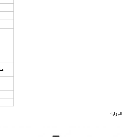
م
س
المزايا: