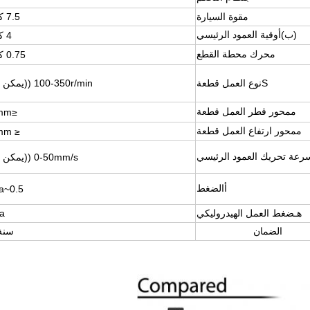
م
قوة السيارة
7.5 كيلوواط
(ب)
أوقية العمود الرئيسي
4 كيلوواط
محرك محطة القطع
0.75 كيلوواط
S
نوع العمل
قطعة
100-350r/min ((يمكن تعديلها)
م
محور قطر العمل
قطعة
≤Φ325mm
م
محور ارتفاع العمل
قطعة
≤ Φ300mm
رعة تحريك العمود الرئيسي
0-50mm/s ((يمكن تعديلها)
أ
الضغط
0.5~0.8Mpa
هـ
ضغط العمل الهيدروليكي
a
الضمان
سنة