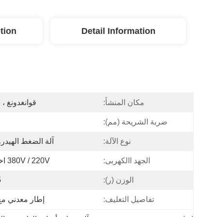
tion
Detail Information
مكان المنشأ:
قوانغدونغ ، 
ضربة الشريحة (مم):
نوع الآلة:
آلة الضغط الهيدرو
الجهد االكهربى:
380V / 220V اختياري
الوزن (ر):
5
تفاصيل التغليف:
إطار معدني مع