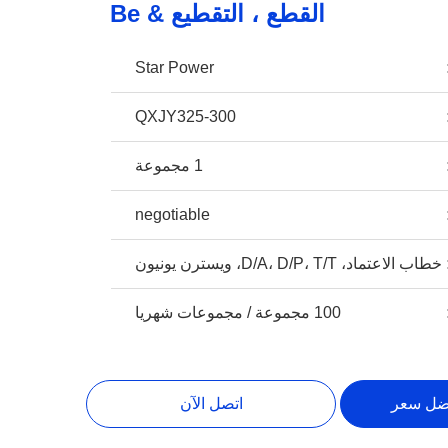
القطع ، التقطيع & Be
Star Power
QXJY325-300
1 مجموعة
negotiable
خطاب الاعتماد، D/A، D/P، T/T، ويسترن يونيون
100 مجموعة / مجموعات شهريا
ضل سعر
اتصل الآن