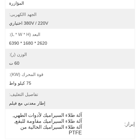
المؤازرة
الجهد االكهربى:
380V / 220V اختياري
البعد (L * W * H):
2620 * 1680 * 6390
الوزن (ر):
60 ت
قوة المحرك (kW):
75 كيلو واط
تفاصيل التغليف:
إطار معدني مع فيلم
آلة طلاء السيراميك لأدوات الطهي
, 
آلة طلاء السيراميك مقاومة للبقع
, 
إبراز:
آلة طلاء السيراميك الخالية من 
PTFE