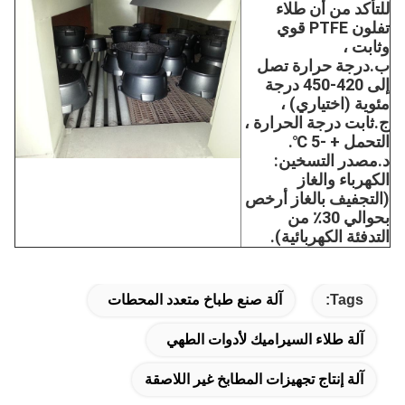
للتأكد من أن طلاء 
تفلون PTFE قوي 
وثابت ،
ب.درجة حرارة تصل 
إلى 420-450 درجة 
مئوية (اختياري) ،
ج.ثابت درجة الحرارة ، 
التحمل + -5 ℃.
د.مصدر التسخين: 
الكهرباء والغاز 
(التجفيف بالغاز أرخص 
بحوالي 30٪ من 
التدفئة الكهربائية).
Tags:
آلة صنع طباخ متعدد المحطات
آلة طلاء السيراميك لأدوات الطهي
آلة إنتاج تجهيزات المطابخ غير اللاصقة