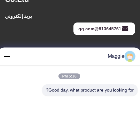
بريد إلكتروني
813645761@qq.com
عنواننا
Maggie
عنوان
الغرفة 1402، الكتلة A6، لا.133"طريق جيهوا الغربي في منطقة
5:36 PM
تشانتشينغ، مدينة فوشان، مقاطعة "غوانغدونغ
Good day, what product are you looking for?
هاتف
86-13342999029
سياسة الخصوصية
|
خريطة الموقع