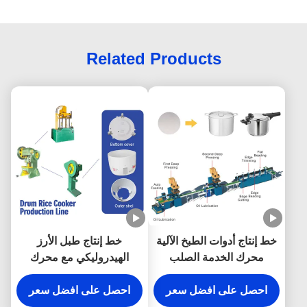
Related Products
خط إنتاج أدوات الطبخ الآلية
خط إنتاج طبل الأرز
محرك الخدمة الصلب
الهيدروليكي مع محرك
المقاوم للصدأ حاوية صنع آلة
مؤازر متعدد الوظائف
احصل على افضل سعر
الطباخ الضغط خط إنتاج
احصل على افضل سعر