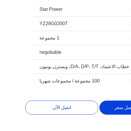
Star Power
YZ28G0200T
1 مجموعة
negotiable
خطاب الاعتماد، D/A، D/P، T/T، ويسترن يونيون
100 مجموعة / مجموعات شهريا
ضل سعر
اتصل الآن