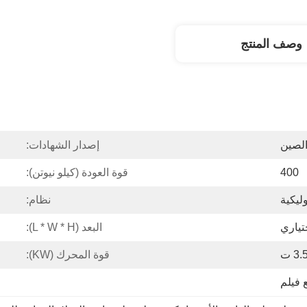
وصف المنتج
الصين
إصدار الشهادات:
400
قوة العودة (كيلو نيوتن):
ليكية
نظام:
البعد (L * W * H):
3. ت
قوة المحرك (kW):
 فيلم