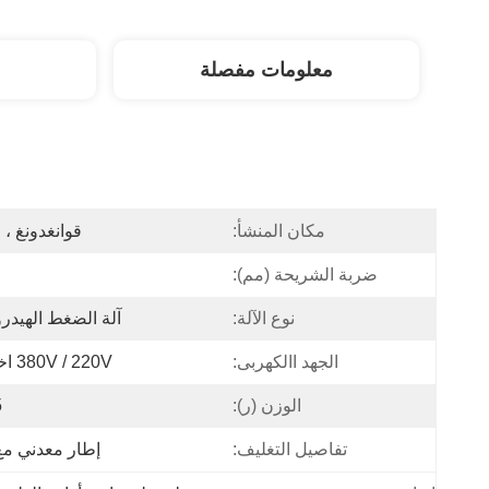
معلومات مفصلة
مكان المنشأ:
قوانغدونغ ، 
ضربة الشريحة (مم):
نوع الآلة:
آلة الضغط الهيدرو
الجهد االكهربى:
380V / 220V اختياري
الوزن (ر):
5
تفاصيل التغليف:
إطار معدني مع