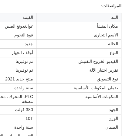
المواصفات:
البند
القيمة
مكان المنشأ
غوانغدونغ الصين
الاسم التجاري
قوة النجوم
الحالة
جديد
النوع
أوقف الجهاز
الفيديو الخروج التفتيش
تم توفيرها
تقرير اختبار الآلة
تم توفيرها
نوع التسويق
منتج جديد 2021
ضمان المكونات الأساسية
سنة واحدة
المكونات الأساسية
PLC، المحرك، 
مضخة
الجهد
380 فولت
الوزن
10T
الضمان
سنة واحدة