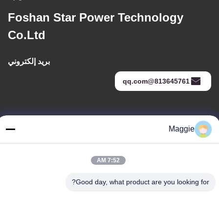
Foshan Star Power Technology
Co.Ltd
بريد إلكتروني
813645761@qq.com
عنواننا
Maggie
عنوان
الغرفة 1402، الكتلة A6، لا.133"طريق جيهوا الغربي في منطقة
7:52 AM
تشانتشينغ، مدينة فوشان، مقاطعة "غوانغدونغ
هاتف
Good day, what product are you looking for?
86-13342999029