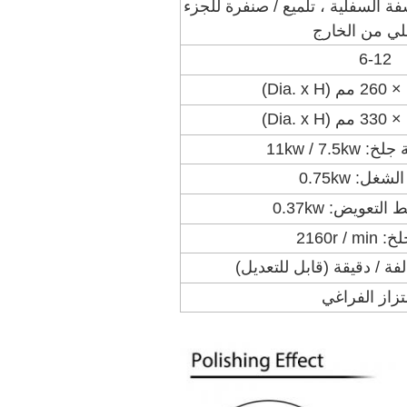
ة السفلية ، تلميع / صنفرة للجزء
لي من الخارج
6-12
11kw / 7.5
غل: 0.75kw
تعويض: 0.37kw
2160r / 
تزاز الفراغي