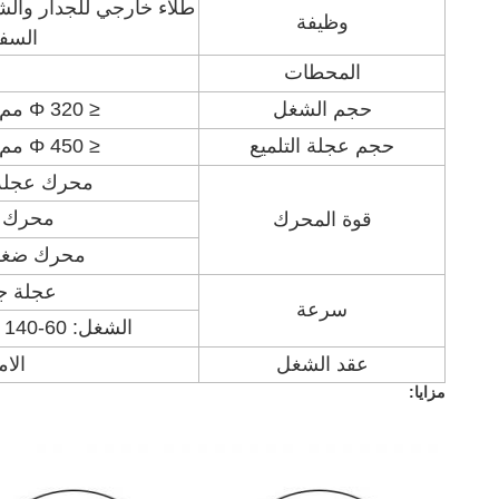
طلاء خارجي للجدار والشف
وظيفة
السف
المحطات
حجم الشغل
≤ Φ 320 مم × 260 مم (Dia. x H)
حجم عجلة التلميع
≤ Φ 450 مم × 330 مم (Dia. x H)
محرك عجلة جلخ: kw
محرك الش
قوة المحرك
محرك ضغط ال
عجلة جلخ: min
سرعة
الشغل: 60-140 لفة / دقيقة (قابل للتعديل)
عقد الشغل
الام
مزايا: