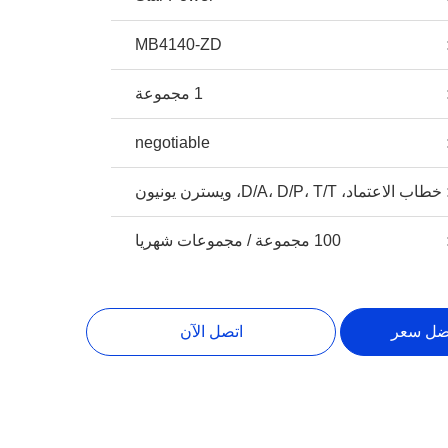
MB4140-ZD
1 مجموعة
negotiable
خطاب الاعتماد، D/A، D/P، T/T، ويسترن يونيون
100 مجموعة / مجموعات شهريا
ضل سعر
اتصل الآن