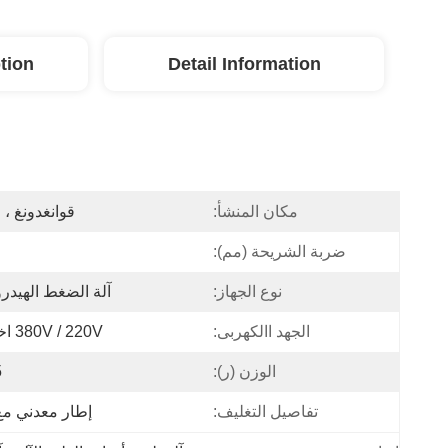
tion
Detail Information
مكان المنشأ:
قوانغدونغ ، 
ضربة الشريحة (مم):
نوع الجهاز:
آلة الضغط الهيدرو
الجهد االكهربى:
380V / 220V اختياري
الوزن (ر):
5
تفاصيل التغليف:
إطار معدني مع