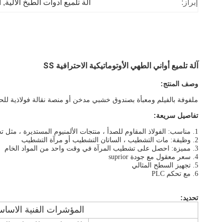
إبراز:
آلة تلميع أدوات الطبخ الآلية
, 
آ
آلة تلميع أواني الطهي الأوتوماتيكية الاحترافية SS
وصف المنتج:
ملفوفة بالفيلم ومعبأة بصندوق خشبي مدخن أو منصة نقالة فولاذية للحا
تفاصيل سريعة:
1. مناسب: الفولاذ المقاوم للصدأ ، منتجات الألمنيوم المستديرة ، مثل تجهيزات المطابخ المصنوعة من الألومنيوم ، أو الأواني أو المقالي
2. وظيفة: مات التشطيب ، الساتان التشطيب أو مرآة التشطيب
3. مميزة: احصل على تشطيب المرآة في وقت واحد من المواد الخام
4. سعر معقول مع جودة suprior
5. تجهيز السطح المثالي
6. مع تحكم PLC
تحديد:
المؤشرات الفنية الاساس