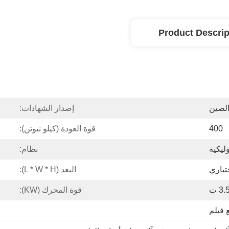
Product Descrip
الصين
إصدار الشهادات:
400
قوة العودة (كيلو نيوتن):
ليكية
نظام:
البعد (L * W * H):
3. ت
قوة المحرك (kW):
 فيلم