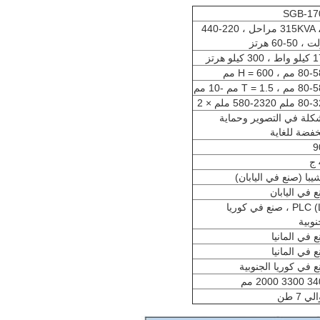
SGB-17
315KVA ، 3 مراحل ، 220-440
 50-60 هرتز
3 كيلو هرتز
مم ، H = 600 مم
، T = 1.5 مم -10 مم
م 2320-580 ملم × 2
لة في التصوير وحماية
فضة للغاية
9
يبا (صنع في اليابان)
 في اليابان
PLC (LS ، صنع في كوريا
نوبية
 في المانيا
 في المانيا
 في كوريا الجنوبية
3 2000 مم
ي 7 طن