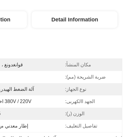
tion
Detail Information
مكان المنشأ:
قوانغدونغ ، 
ضربة الشريحة (مم):
نوع الجهاز:
آلة الضغط الهيدرو
الجهد االكهربى:
380V / 220V اختياري
الوزن (ر):
5
تفاصيل التغليف:
إطار معدني مع