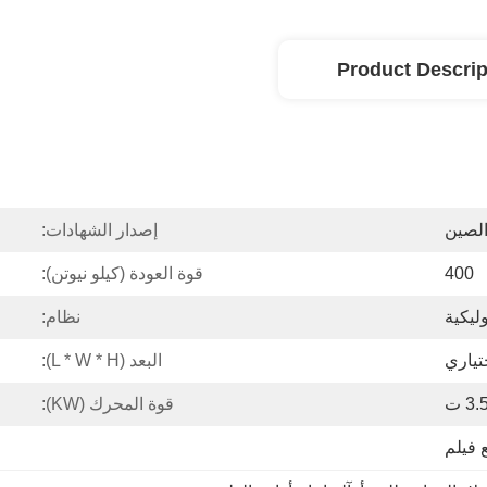
Product Descrip
الصين
إصدار الشهادات:
400
قوة العودة (كيلو نيوتن):
ليكية
نظام:
البعد (L * W * H):
3. ت
قوة المحرك (kW):
 فيلم