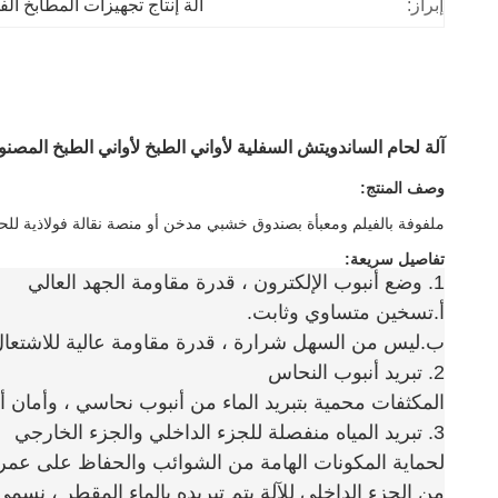
إبراز:
آلة إنتاج تجهيزات المطابخ الف
آلة لحام الساندويتش السفلية لأواني الطبخ لأواني الطبخ المصن
وصف المنتج:
ملفوفة بالفيلم ومعبأة بصندوق خشبي مدخن أو منصة نقالة فولاذية للحا
تفاصيل سريعة:
1. وضع أنبوب الإلكترون ، قدرة مقاومة الجهد العالي
أ.تسخين متساوي وثابت.
ب.ليس من السهل شرارة ، قدرة مقاومة عالية للاشتعال عا
2. تبريد أنبوب النحاس
المكثفات محمية بتبريد الماء من أنبوب نحاسي ، وأمان أف
3. تبريد المياه منفصلة للجزء الداخلي والجزء الخارجي
لحماية المكونات الهامة من الشوائب والحفاظ على عمر
من الجزء الداخلي للآلة يتم تبريده بالماء المقطر ، نسمي