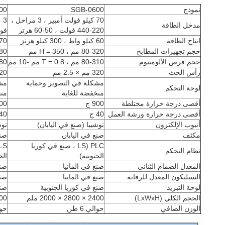
نموذج
SGB-0600
00
70 كيلو فولت أمبير ، 3 مراحل ،
مدخل الطاقة
220-440 فولت ، 50-60 هرتز
فولت ،
انتاج الطاقة
60 كيلو واط ، 300 كيلو هرتز
170 كيلو واط ، 00
حجم تجهيزات المطابخ
80-320 مم ، H = 350 مم
80-580 
حجم قرص الألومنيوم
80-310 مم ، T = 0.8 مم -10 مم
80-580 مم 
رأس الحث
320 مم × 2.5 مم
80-320 مل
مشكلة في التصوير وحماية
مشك
لوحة التحكم
منخفضة للغاية
منخ
أقصى درجة حرارة مختلطة
900 ج
00
أقصى درجة حرارة ورشة العمل
40 ج
40 ج
أنبوب الإلكترون
توشيبا (صنع في اليابان)
توش
مكثف
صنع في اليابان
صنع
PLC (LS ، صنع في كوريا
نظام التحكم
الجنوبية)
الج
المعدل الصمام الثنائي
صنع في المانيا
صنع
السيليكون المعدل للرقابة
صنع في المانيا
صنع
لوحة التبريد
صنع في كوريا الجنوبية
صنع
الحجم الكلي (LxWxH)
2400 × 2800 × 2000 ملم
3400 300
الوزن الصافي
حوالي 6 طن
حوال