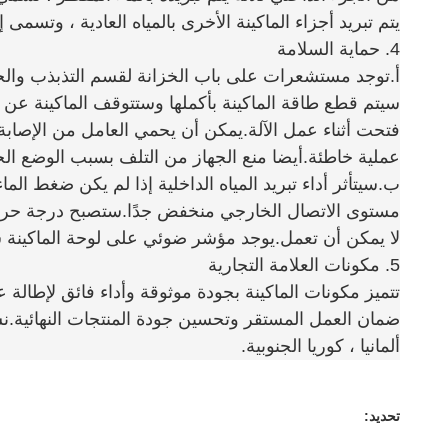
يتم تبريد أجزاء الماكينة الأخرى بالمياه العادية ، وتسمى إ
4. حماية السلامة
أ.توجد مستشعرات على باب الخزانة لقسم التذبذب والخزان
سيتم قطع طاقة الماكينة بأكملها وستتوقف الماكينة عن ال
فتحت أثناء عمل الآلة.يمكن أن يحمي العامل من الإصاب
عملية خاطئة.أيضا منع الجهاز من التلف بسبب الوضع ال
ب.سيتأثر أداء تبريد المياه الداخلية إذا لم يكن ضغط الماء ك
مستوى الاتصال الخارجي منخفض جدًا.ستصبح درجة حرارة ا
لا يمكن أن تعمل.يوجد مؤشر ضوئي على لوحة الماكينة
5. مكونات العلامة التجارية
تتميز مكونات الماكينة بجودة موثوقة وأداء فائق لإطالة عم
ضمان العمل المستقر وتحسين جودة المنتجات النهائية.نس
ألمانيا ، كوريا الجنوبية.
تحديد: