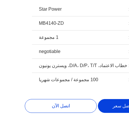
Star Power
MB4140-ZD
1 مجموعة
negotiable
خطاب الاعتماد، D/A، D/P، T/T، ويسترن يونيون
100 مجموعة / مجموعات شهريا
ضل سعر
اتصل الآن