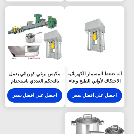
آلة ضغط المسمار الكهربائية
مكبس برغي كهربائي يعمل
الاحتكاك لأواني الطبخ وعاء
بالتحكم العددي باستخدام
الفولاذ المقاوم للصدأ
الحاسب الآلي 16000KN
احصل على افضل سعر
لصنع تجهيزات المطابخ
احصل على افضل سعر