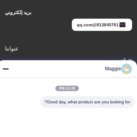
بريد إلكتروني
813645761@qq.com
عنواننا
عنوان
Maggie
الغرفة 1402، الكتلة A6، لا.133"طريق جيهوا الغربي في منطقة
تشانتشينغ، مدينة فوشان، مقاطعة "غوانغدونغ
هاتف
12:45 PM
86-13342999029
Good day, what product are you looking for?
سياسة الخصوصية
|
خريطة الموقع