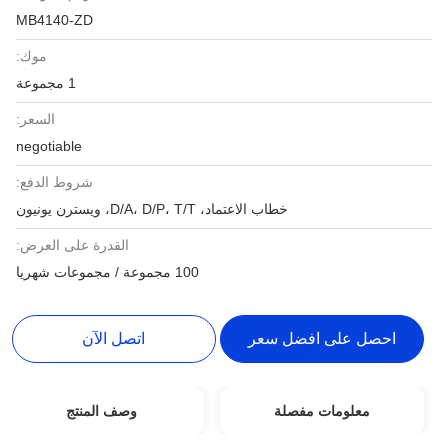
MB4140-ZD
موك:
1 مجموعة
السعر:
negotiable
شروط الدفع:
خطاب الاعتماد، D/A، D/P، T/T، ويسترن يونيون
القدرة على العرض:
100 مجموعة / مجموعات شهريا
احصل على افضل سعر
اتصل الآن
معلومات مفصلة
وصف المنتج