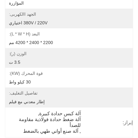
المؤازرة
الجهد االكهربى:
380V / 220V اختياري
البعد (L * W * H):
2200 * 2400 * 4200 مم
الوزن (ر):
3.5 ت
قوة المحرك (kW):
30 كيلو واط
تفاصيل التغليف:
إطار معدني مع فيلم
آلة كبس حدادة كبيرة
, 
آلة ضغط حدادة فولاذية مقاومة 
إبراز:
للصدأ
, 
آلة صنع أواني طهي بالضغط