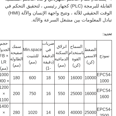
القابلة للبرمجة (PLC) كجهاز رئيسي ، لتحقيق التحكم في
الوقت الحقيقي للآلة ، وتتيح واجهة الإنسان والآلة (HMI)
تبادل المعلومات بين مشغل السرعة والآلة.
تحديد:
ضربات
حجم
السماح
انزلاق
سمك
الضغط
في
Min.space
الجدول
باستخدام
السكتة
صفيحة
نموذج
الاسمي
الدقيقة
للتثبيت
FB ×
القوة
الدماغية
الطاولة
(كن)
(دقيقة
(مم)
LR
(كن)
(مم)
(مم)
-1)
(مم)
1000
EPC54-
180
600
18
500
16000
10000
× 900
1000
1200
EPC54-
×
200
750
16
550
25000
16000
1600
1100
1400
EPC54-
×
280
1020
14
650
40000
25000
2500