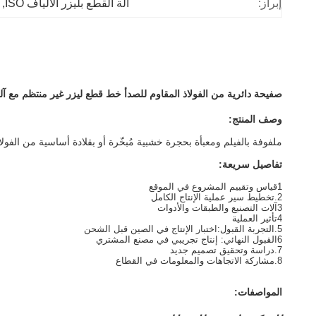
إبراز:
آلة القطع بليزر الألياف ISO
, 
صفيحة دائرية من الفولاذ المقاوم للصدأ خط قطع ليزر غير منتظم مع آلة قطع ليزر 00W
وصف المنتج:
ملفوفة بالفيلم ومعبأة بحجرة خشبية مُبخّرة أو بقلادة أساسية من الفولا
تفاصيل سريعة:
1قياس وتقييم المشروع في الموقع
2.تخطيط سير عملية الإنتاج الكامل
3آلات التصنيع والطبقات والأدوات
4تأثير العملية
5.التجربة القبول:اختبار الإنتاج في الصين قبل الشحن
6القبول النهائي: إنتاج تجريبي في مصنع المشتري
7.دراسة وتحقيق تصميم جديد
8.مشاركة الاتجاهات والمعلومات في القطاع
المواصفات: