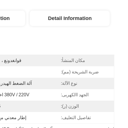
tion
Detail Information
مكان المنشأ:
قوانغدونغ ، 
ضربة الشريحة (مم):
نوع الآلة:
آلة الضغط الهيدرو
الجهد االكهربى:
380V / 220V اختياري
الوزن (ر):
5
تفاصيل التغليف:
إطار معدني مع