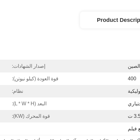
Product Descrip
الصين
إصدار الشهادات:
400
قوة العودة (كيلو نيوتن):
ليكية
نظام:
البعد (L * W * H):
3. ت
قوة المحرك (kW):
 فيلم