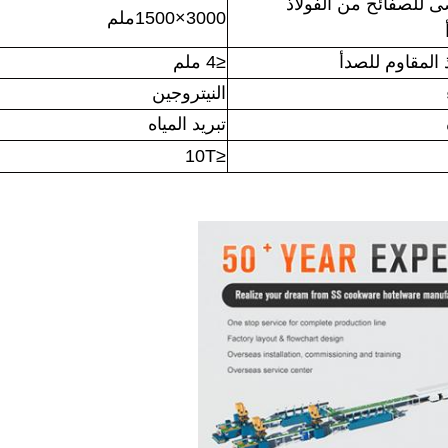
ى للصفائح من الفولاذ
3000×1500ملم
≤4 ملم
النيتروجين
تبريد المياه
≤10T