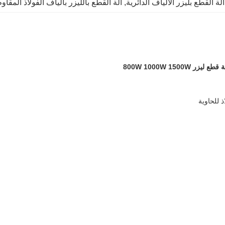
آلة القطع بليزر الألياف الدائرية
, 
آلة القطع بالليزر بألياف الفولاذ المقاو
800W 1000W 15
ذ للحاوية