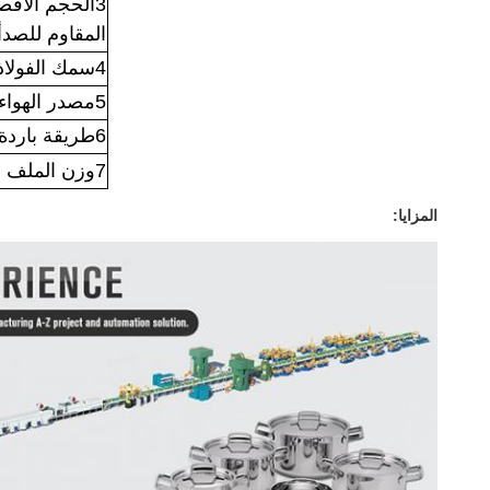
3الحجم الأقص
المقاوم للصدأ
4سمك الفولاذ المقاوم للصدأ
5مصدر الهواء
6طريقة باردة
7وزن الملف
المزايا: