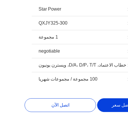
Star Power
QXJY325-300
1 مجموعة
negotiable
خطاب الاعتماد، D/A، D/P، T/T، ويسترن يونيون
100 مجموعة / مجموعات شهريا
ضل سعر
اتصل الآن