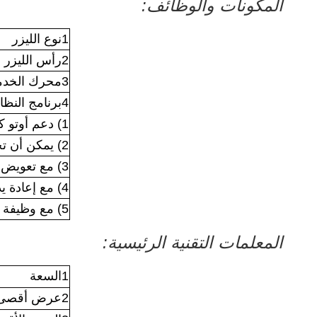
المكونات والوظائف:
1نوع الليزر
2رأس الليزر
3محرك الخدمة
4برنامج النظام
1) دعم أوتو كاد، كوريل رسم.
2) يمكن أن تجعل إعداد القطع في مستويات مختلفة.
3) مع تعويض ضبط وظيفة ضبط الحافة المشتركة..
4) مع إعادة يدوية وأوتوماتيكية إلى وظيفة الأصل الميكانيكية.
5) مع وظيفة محاكاة.
المعلمات التقنية الرئيسية:
1السعة
2عرض أقصى من الفولاذ المقاوم للصدأ