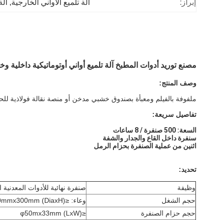
إبراز:
آلة تلميع الأواني الخارجية
, 
آلة
مصنع توريد أدوات المطبخ آلة تلميع أواني أوتوماتيكية داخلية 
وصف المنتج:
ملفوفة بالفيلم ومعبأة بصندوق خشبي مدخن أو منصة نقالة فولاذية للحا
تفاصيل سريعة:
السعة: 500 صنفرة / 8 ساعات
سنفرة داخل القاع والجدار والشفة
اثنين من عملية الصنفرة بحزام الرمل
تحديد:
وظيفة
صنفرة نهائية للأدوات المعدنية 
حجم الشغل
وعاء: ≤ф320mmx300mm (DiaxH)
حجم حزام الصنفرة
≤φ50mx33mm (LxW)