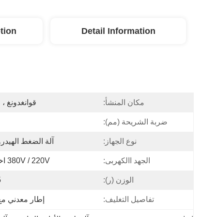
tion
Detail Information
مكان المنشأ:
قوانغدونغ ، 
ضربة الشريحة (مم):
نوع الجهاز:
آلة الضغط الهيدرو
الجهد االكهربى:
380V / 220V اختياري
الوزن (ر):
5
تفاصيل التغليف:
إطار معدني مع