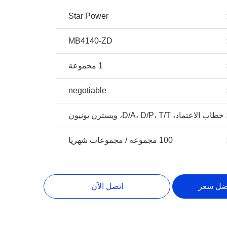
Star Power
MB4140-ZD
1 مجموعة
negotiable
خطاب الاعتماد، D/A، D/P، T/T، ويسترن يونيون
100 مجموعة / مجموعات شهريا
ضل سعر
اتصل الآن