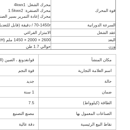
محرك الشغل: 4kwx1
قوة المحرك
محرك الصنفرة: 1.5kwx2
محرك إعادة التمرير بسير الصنفرة ال
السرعة الدورانية
70-1450r / دقيقة (قابل للتعديل)
عقد الشغل
الامتزاز الفراغي
البعد
2600 × 2000 × 1450 ملم (DiaxH)
وزن
حوالي 1.7 طن
مكان المنشأ
قوانغدونغ ، الصين (ال
اسم العلامة التجارية
قوة النجم
حالة
جديد
ضمان
1 سنة
الطاقة (كيلوواط)
7.5
الصناعات المعمول بها
مصنع التصنيع
نقاط البيع الرئيسية
دقة عالية