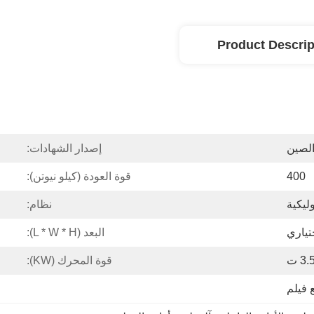
Product Descrip
الصين
إصدار الشهادات:
400
قوة العودة (كيلو نيوتن):
ليكية
نظام:
البعد (L * W * H):
3. ت
قوة المحرك (kW):
 فيلم