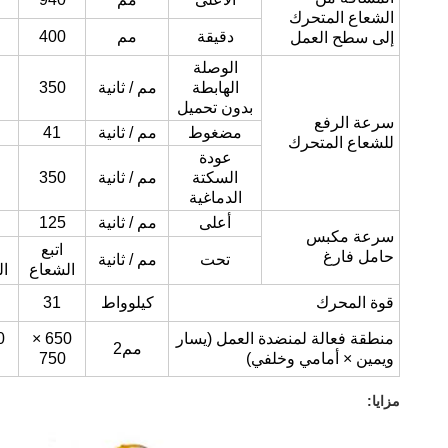
الشعاع المتحرك
دقيقة
مم
400
إلى سطح العمل
الوصلة
الهابطة
مم / ثانية
350
بدون تحميل
سرعة الرفع
مضغوط
مم / ثانية
41
للشعاع المتحرك
عودة
السكتة
مم / ثانية
350
الدماغية
أعلى
مم / ثانية
125
سرعة مكبس
اتبع
حامل فارغ
تحت
مم / ثانية
الشعاع
ال
قوة المحرك
كيلوواط
31
منطقة فعالة لمنضدة العمل (يسار
650 ×
مم
2
ويمين × أمامي وخلفي)
750
مزايا: