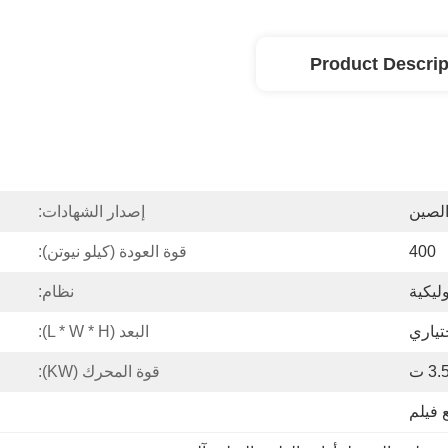
Product Descrip
الصين
إصدار الشهادات:
400
قوة العودة (كيلو نيوتن):
ليكية
نظام:
البعد (L * W * H):
3. ت
قوة المحرك (kW):
 فيلم