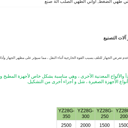
اني طهي الضغط
, 
أواني الطهي الصلب آلة صنع
آلات التصنيع
تعرض الجهاز للتلف بسبب القوة الخارجية أثناء النقل ، مما سيؤثر على مظهر الجهاز وأدائه
 والألواح المعدنية الأخرى ، وهي مناسبة بشكل خاص لأجهزة المطبخ وال
 أنواع الأجهزة الصغيرة ، شل و أجزاء أخرى من التشكيل.
YZ28G-
YZ28G-
YZ28G-
YZ28
350
300
250
200
2500
2000
1500
150