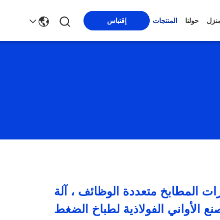
منزل
حولنا
المنتجات
إقتباس
ات المطابخ متعددة الوظائف ، آلة
نع الأواني الفولاذية لطباخ الضغط