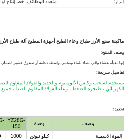
إبراز:
متعدد الوظائف
, 
خط إنتاج أو
ماكينة صنع الأرز طباخ وعاء الطبخ أجهزة المطبخ آلة طباخ الأرز 
وصف المنتج:
إنها معبأة بغشاء واقي مضاد للماء ومحمي بواسطة دعامة أو صندوق خشبي لضمان عدم 
تفاصيل سريعة:
تستخدم لسحب وكبس الألومنيوم والحديد والفولاذ المقاوم للصدأ
الكهربائي ، طنجرة الضغط ، وعاء الفولاذ المقاوم للصدأ ، جميع
تحديد:
G-
YZ28G-
وصف
وحدة
150
القوة الاسمية
كيلو نيوتن
1000
0