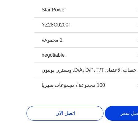
Star Power
YZ28G0200T
1 مجموعة
negotiable
خطاب الاعتماد، D/A، D/P، T/T، ويسترن يونيون
100 مجموعة / مجموعات شهريا
ضل سعر
اتصل الآن