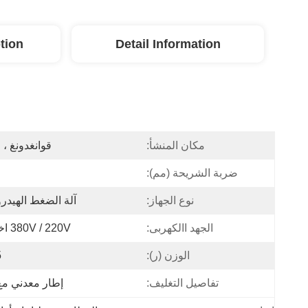
tion
Detail Information
مكان المنشأ:
قوانغدونغ ، 
ضربة الشريحة (مم):
نوع الجهاز:
آلة الضغط الهيدرو
الجهد االكهربى:
380V / 220V اختياري
الوزن (ر):
5
تفاصيل التغليف:
إطار معدني مع