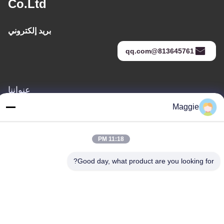
Co.Ltd
بريد إلكتروني
813645761@qq.com
عنواننا
Maggie
عنوان
الغرفة 1402، الكتلة A6، لا.133"طريق جيهوا الغربي في منطقة
تشانتشينغ، مدينة فوشان، مقاطعة "غوانغدونغ
11:18 PM
هاتف
Good day, what product are you looking for?
86-13342999029