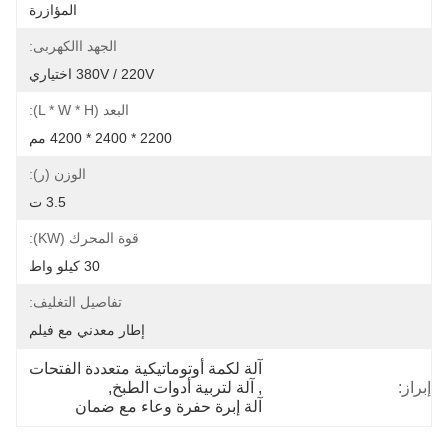
المؤازرة
الجهد االكهربى:
380V / 220V اختياري
البعد (L * W * H):
2200 * 2400 * 4200 مم
الوزن (ر):
3.5 ت
قوة المحرك (kW):
30 كيلو واط
تفاصيل التغليف:
إطار معدني مع فيلم
آلة لكمة أوتوماتيكية متعددة الفتحات
إبراز:
, 
آلة لتربية أدوات الطبخ
, 
آلة إبرة حفرة وعاء مع ضمان