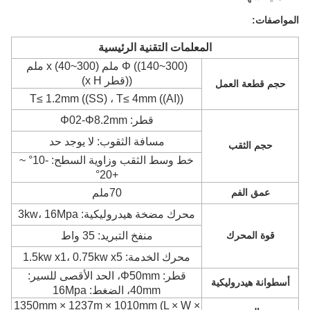
المواصفات:
المعلمات التقنية الرئيسية
Φ ((140~300) ملم x (40~300) ملم
((قطر x H)
حجم قطعة العمل
T≤ 1.2mm ((SS) ، T≤ 4mm ((AI))
قطر: Φ02-Φ8.2mm
مسافة الثقوب: لا يوجد حد
حجم الثقب
خط وسط الثقب وزاوية السطح: -10° ~
+20°
عمق الفم
70ملم
محرك مضخة هيدروليكية: 3kw، 16Mpa
قوة المحرك
منفخ التبريد: 35 واط
محرك الخدمة: 1.5kw x1، 0.75kw x5
قطر: Φ50mm، الحد الأقصى للسير:
أسطوانة هيدروليكية
40mm، الضغط: 16Mpa
1350mm × 1237m × 1010mm (L × W ×