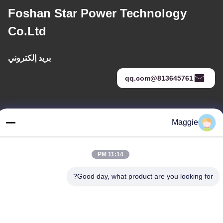
Foshan Star Power Technology
Co.Ltd
بريد إلكتروني
813645761@qq.com
عنواننا
Maggie
عنوان
الغرفة 1402، الكتلة A6، لا.133"طريق جيهوا الغربي في منطقة
11:14 PM
تشانتشينغ، مدينة فوشان، مقاطعة "غوانغدونغ
Good day, what product are you looking for?
هاتف
86-13342999029