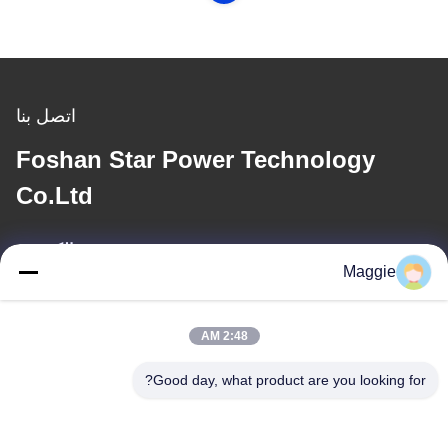
اتصل بنا
Foshan Star Power Technology
Co.Ltd
بريد إلكتروني
Maggie
813645761@qq.com
2:48 AM
عنواننا
Good day, what product are you looking for?
عنوان
الغرفة 1402، الكتلة A6، لا.133"طريق جيهوا الغربي في منطقة