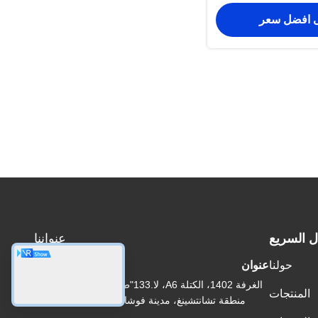
 افضل سعر
ل السريع
عنواننا
حولنا
عنوان
الغرفة 1402، الكتلة A6، لا.133"طريق جيهوا الغربي في
المنتجات
منطقة تشانتشينغ، مدينة فوشان، مقاطعة "غوانغدونغ