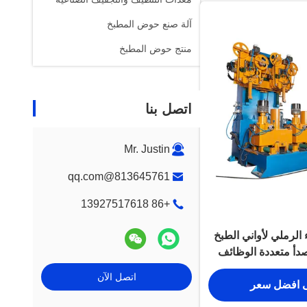
آلة صنع حوض المطبخ
منتج حوض المطبخ
اتصل بنا
Mr. Justin
813645761@qq.com
+86 13927517618
 الرملي لأواني الطبخ
لصدأ متعددة الوظائف
اتصل الآن
 افضل سعر