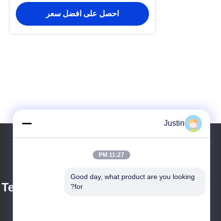
احصل على افضل سعر
Justin
11:27 PM
Good day, what product are you looking 
 Technology Co.Ltd
for?